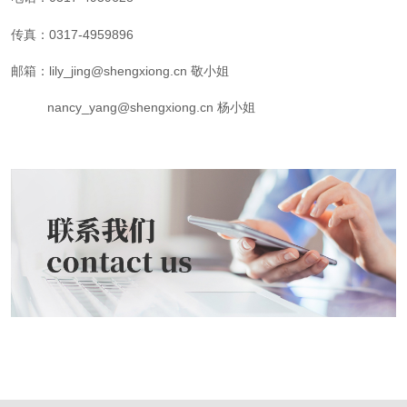
传真：0317-4959896
邮箱：lily_jing@shengxiong.cn 敬小姐
nancy_yang@shengxiong.cn 杨小姐